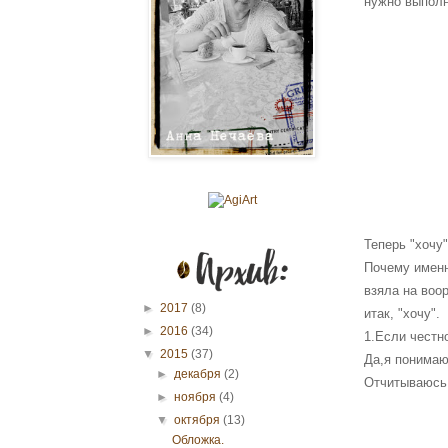
нужно выполн
Теперь "хочу"
Почему именн
взяла на воо
►
2017
(8)
итак, "хочу".
►
2016
(34)
1.Если честно
▼
2015
(37)
Да,я понимаю 
►
декабря
(2)
Отчитываюсь.
►
ноября
(4)
▼
октября
(13)
Обложка.