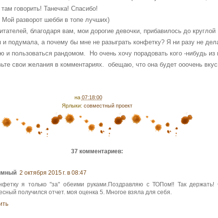
о там говорить! Танечка! Спасибо!
. Мой разворот шебби в топе лучших)
читателей, благодаря вам, мои дорогие девочки, прибавилось до круглой
 и подумала, а почему бы мне не разыграть конфетку? Я ни разу не дел
ею и пользоваться рандомом. Но очень хочу порадовать кого -нибудь из 
вьте свои желания в комментариях. обещаю, что она будет ооочень вкус
на
07:18:00
Ярлыки:
совместный проект
37 комментариев:
имный
2 октября 2015 г. в 08:47
нфетку я только "за" обеими руками.Поздравляю с ТОПом!! Так держать!
есный получился отчет. моя оценка 5. Многое взяла для себя.
ить