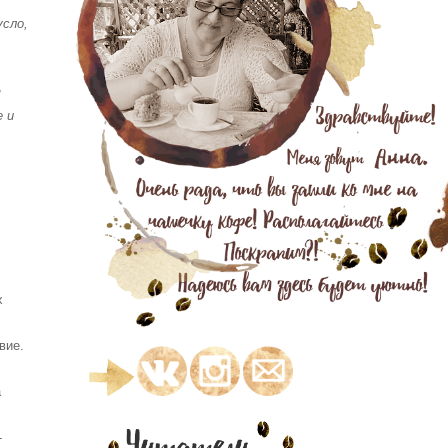
усло,
м
 и
х
вие.
а
-