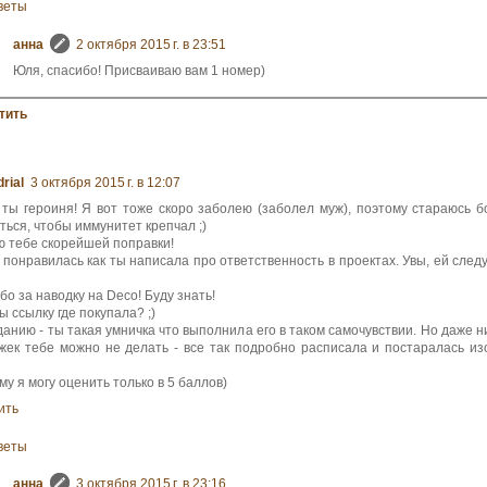
веты
анна
2 октября 2015 г. в 23:51
Юля, спасибо! Присваиваю вам 1 номер)
тить
rial
3 октября 2015 г. в 12:07
 ты героиня! Я вот тоже скоро заболею (заболел муж), поэтому стараюсь 
ться, чтобы иммунитет крепчал ;)
 тебе скорейшей поправки!
 понравилась как ты написала про ответственность в проектах. Увы, ей след
о за наводку на Deco! Буду знать!
 ссылку где покупала? ;)
данию - ты такая умничка что выполнила его в таком самочувствии. Но даже н
жек тебе можно не делать - все так подробно расписала и постаралась из
у я могу оценить только в 5 баллов)
ить
веты
анна
3 октября 2015 г. в 23:16