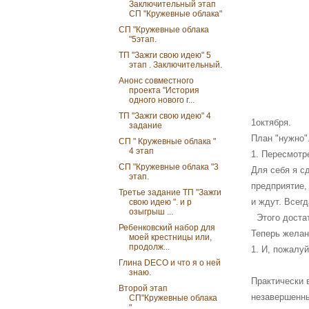
Заключительный этап
СП "Кружевные облака"
СП "Кружевные облака
"5этап.
ТП "Зажги свою идею" 5
этап . Заключительный.
Анонс совместного
проекта "История
одного нового г...
ТП "Зажги свою идею" 4
1октября.
задание
План "нужно"
СП " Кружевные облака "
4 этап
1. Пересмотр
СП "Кружевные облака "3
Для себя я с
этап.
предприятие, 
Третье задание ТП "Зажги
и ждут. Всегд
свою идею ". и р
озыгрыш ...
Этого достат
Ребенковский набор для
Теперь желан
моей крестницы или,
продолж...
1. И, пожалуй
Глина DECO и что я о ней
знаю.
Практически 
Второй этап
незавершенны
СП"Кружевные облака
".