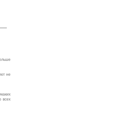
больше
уют не
икаких
о всех