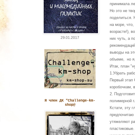
принимала ле
Но это не тв
поделиться. 
на море, что
возрасте!), в
29.01.2017
них чуть, а 
рекомендаций
выводы на эт
объеме, но я
Итак, план "н
1.Убрать раб
Первый этап 
коробочкам, 
2. Подготовит
Я член ДК "Challenge-km-
полимерной г
shop@
Кстати, эту 
предпочитаю 
утяжеляют раб
пластиковые.