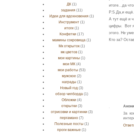
ДК
(1)
итоге...да чт
задания
(11)
P.S.Да,и ещё
Идеи для вдохновения
(1)
А тут ещё и 
Инструмент
(1)
цифры. Вот я
итоги
(1)
этого. Не ум
Конфетки
(17)
Кто за? Оста
мамины сокровища
(1)
Мк открыток
(1)
мк цветов
(1)
мои картины
(1)
мои МК
(4)
мои работы
(53)
мужское
(2)
награды
(1)
Новый год
(3)
обзор чипборда
(1)
Обложки
(4)
открытки
(3)
Анон
отрисовки и картинки
(3)
За ко
пергамано
(7)
интер
Полезные посты
(1)
Ответ
проги важные
(1)