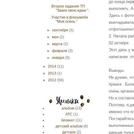
до конца пер
Второе задание ТП
выполнять. А
"Зажги свою идею ".
Здесь с фото
Участие в флешмобе
"Моя осень "
выкладывала 
отфотошопила
►
сентября
(5)
2. Начала ра
►
мая
(2)
02 октября.
►
марта
(3)
Этот день у 
►
февраля
(3)
написание от
►
января
(5)
►
2014
(11)
Выводы.
►
2013
(1)
Не думаю, чт
►
2012
(58)
бумаге . Бол
очень органи
Но и составл
Поэтому, я,д
альбом
(23)
именно это п
АТС
(1)
Постарайтесь
блокнот
(11)
выполненных 
детский альбом
(6)
детское
(2)
раньше,только