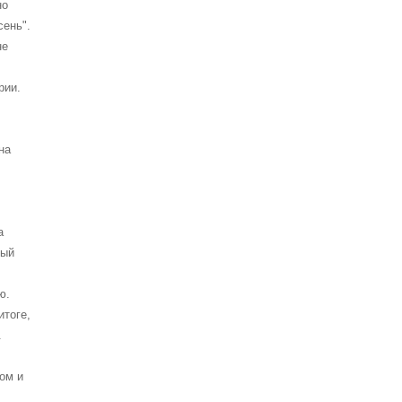
но
ень".
не
рии.
на
а
рый
ю.
итоге,
.
ом и