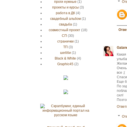
проги нужные
(1)
От
проекты и курсы
(3)
работа в ДК
(4)
свадебный альбом
(1)
свадьба
(1)
Отве
совместный проект
(18)
СП
(30)
странички
(1)
ТП
(3)
Galand
шебби
(1)
Какая
Black & White
(4)
улыба
Желаю
Graphic45
(2)
Очень
все ;(
Спасиб
Еще бы
По за
побла
сил!
Поэтом
Ответ
От