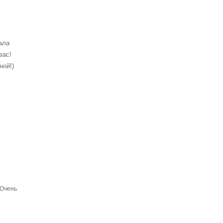
ала
вас!
ной!)
 Очень