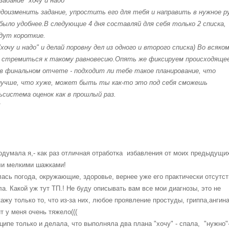
задание "хочу и надо"
доизменить задание, упростить его для тебя и направить в нужное р
было удобнее.
В следующие 4 дня составляй для себя только 2 списка,
дут короткие.
хочу и надо" и делай поровну дел из одного и второго списка) Во всяко
о стремиться к такому равновесию.
Опять же фиксируем происходящее
в финальном отчете - подходит ли тебе такое планирование, что
лучше, что хуже, может быть ты как-то это под себя сможешь
ь
система оценок как в прошлый раз.
!
подумала я,- как раз отличная отработка избавления от моих предыдущи
ли мелкими шажками!
лась погода, окружающие, здоровье, вернее уже его практически отсутст
а. Какой уж тут ТП.! Не буду описывать вам все мои диагнозы, это не
ажу только то, что из-за них, любое проявление простуды, гриппа,ангин
ит у меня очень тяжело(((
ципе только и делала, что выполняла два плана "хочу" - спала, "нужно"