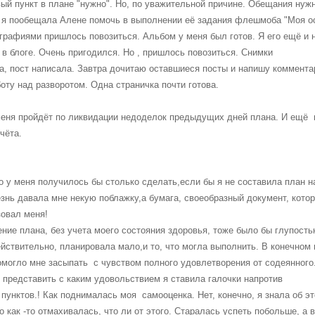
вый пункт в плане "нужно". Но, по уважительной причине. Обещания нуж
 я пообещала Алене помочь в выполнении её задания флешмоба "Моя ос
графиями пришлось повозиться. Альбом у меня был готов. Я его ещё и 
в блоге. Очень пригодился. Но , пришлось повозиться. Снимки
, пост написала. Завтра дочитаю оставшиеся посты и напишу коммента
боту над разворотом. Одна страничка почти готова.
меня пройдёт по ликвидации недоделок предыдущих дней плана. И ещё 
чёта.
о у меня получилось бы столько сделать,если бы я не составила план н
езнь давала мне некую поблажку,а бумага, своеобразный документ, кото
зовал меня!
ение плана, без учета моего состояния здоровья, тоже было бы глупость
ействительно, планировала мало,и то, что могла выполнить. В конечном 
омогло мне засыпать с чувством полного удовлетворения от содеянного
 представить с каким удовольствием я ставила галочки напротив
пунктов.! Как поднималась моя самооценка. Нет, конечно, я знала об эт
 как -то отмахивалась, что ли от этого. Старалась успеть побольше, а в