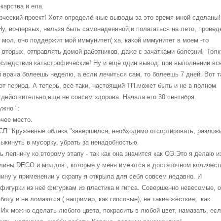
карства и ела.
орческий проект! Хотя определённые выводы за это время мной сделаны!
Ну, во-первых, нельзя быть самонадеянной,и полагаться на лето, провед
, мол, оно поддержит мой иммунитет( ха, какой иммунитет в моем -то
о-вторых, отправлять домой работников, даже с зачатками болезни! Толк
последствия катастрофические! Ну и ещё один вывод: при выполнении вс
 врача болеешь неделю, а если лечиться сам, то болеешь 7 дней. Вот т
от период. А теперь, все-таки, настоящий ТП.может быть и не в полном
,действительно,ещё не совсем здорова. Начала его 30 сентября.
ужно ":
очее место.
СП "Кружевные облака "завершился, необходимо отсортировать, разлож
выкинуть в мусорку, убрать за ненадобностью.
ь лепнину ко второму этапу - так как она значится как ОЭ.
Это я делаю и
лины DECO и молдов , которые у меня имеются в достаточном количест
глину у применении у скрапу я открыла для себя совсем недавно. И
фигурки из неё фигуркам из пластика и гипса. Совершенно невесомые, о
оту и не ломаются ( например, как гипсовые), не такие жёсткие, как
 Их можно сделать любого цвета, покрасить в любой цвет, намазать, ес