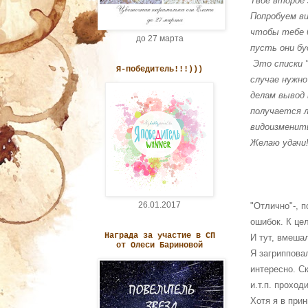
Твое второе 
Попробуем ви
чтобы тебе 
до 27 марта
пусть они бу
Это списки "
Я-победитель!!!)))
случае нужн
делам вывод 
получается 
видоизменит
Желаю удачи
26.01.2017
"Отлично"-, 
ошибок. К це
Награда за участие в СП
И тут, вмеша
от Олеси Бариновой
Я загрипповал
интересно. Ск
и.т.п. проход
Хотя я в прин