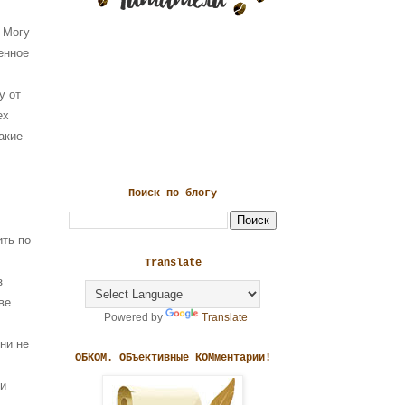
 Могу
енное
у от
ех
акие
Поиск по блогу
ить по
Translate
з
ве.
Powered by
Translate
ни не
ОБКОМ. ОБъективные КОМментарии!
ли