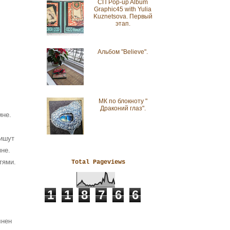
СП Pop-up Album
Graphic45 with Yulia
Kuznetsova. Первый
этап.
Альбом "Believe".
МК по блокноту "
Драконий глаз".
мне.
пишут
мне.
тями.
Total Pageviews
1
1
8
7
6
6
лнен